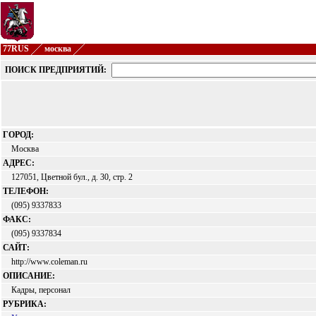
77RUS
москва
ПОИСК ПРЕДПРИЯТИЙ:
ГОРОД:
Москва
АДРЕС:
127051, Цветной бул., д. 30, стр. 2
ТЕЛЕФОН:
(095) 9337833
ФАКС:
(095) 9337834
САЙТ:
http://www.coleman.ru
ОПИСАНИЕ:
Кадры, персонал
РУБРИКА: