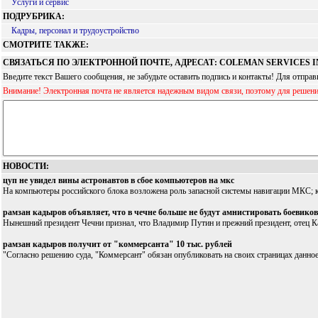
Услуги и сервис
ПОДРУБРИКА:
Кадры, персонал и трудоустройство
СМОТРИТЕ ТАКЖЕ:
СВЯЗАТЬСЯ ПО ЭЛЕКТРОННОЙ ПОЧТЕ, АДРЕСАТ: COLEMAN SERVICES I
Введите текст Вашего сообщения, не забудьте оставить подпись и контакты! Для отпр
Внимание! Электронная почта не является надежным видом связи, поэтому для решен
НОВОСТИ:
цуп не увидел вины астронавтов в сбое компьютеров на мкс
На компьютеры российского блока возложена роль запасной системы навигации МКС; к
рамзан кадыров объявляет, что в чечне больше не будут амнистировать боевиков
Нынешний президент Чечни признал, что Владимир Путин и прежний президент, отец Ка
рамзан кадыров получит от "коммерсанта" 10 тыс. рублей
"Согласно решению суда, "Коммерсант" обязан опубликовать на своих страницах данное