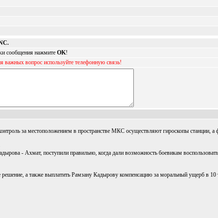
NC.
авки сообщения нажмите
OK
!
ия важных вопрос используйте телефонную связь!
онтроль за местоположением в пространстве МКС осуществляют гироскопы станции, а ф
дырова - Ахмат, поступили правильно, когда дали возможность боевикам воспользоватьс
 решение, а также выплатить Рамзану Кадырову компенсацию за моральный ущерб в 10 тыс