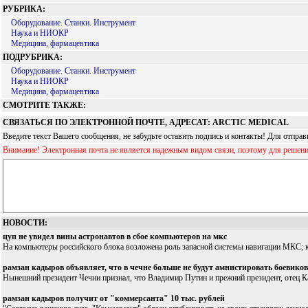
РУБРИКА:
Оборудование. Станки. Инструмент
Наука и НИОКР
Медицина, фармацевтика
ПОДРУБРИКА:
Оборудование. Станки. Инструмент
Наука и НИОКР
Медицина, фармацевтика
СМОТРИТЕ ТАКЖЕ:
СВЯЗАТЬСЯ ПО ЭЛЕКТРОННОЙ ПОЧТЕ, АДРЕСАТ: ARCTIC MEDICAL
Введите текст Вашего сообщения, не забудьте оставить подпись и контакты! Для отпр
Внимание! Электронная почта не является надежным видом связи, поэтому для решен
НОВОСТИ:
цуп не увидел вины астронавтов в сбое компьютеров на мкс
На компьютеры российского блока возложена роль запасной системы навигации МКС; к
рамзан кадыров объявляет, что в чечне больше не будут амнистировать боевиков
Нынешний президент Чечни признал, что Владимир Путин и прежний президент, отец Ка
рамзан кадыров получит от "коммерсанта" 10 тыс. рублей