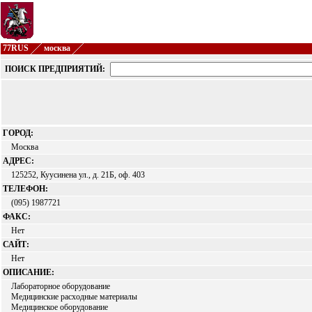
77RUS
москва
ПОИСК ПРЕДПРИЯТИЙ:
ГОРОД:
Москва
АДРЕС:
125252, Куусинена ул., д. 21Б, оф. 403
ТЕЛЕФОН:
(095) 1987721
ФАКС:
Нет
САЙТ:
Нет
ОПИСАНИЕ:
Лабораторное оборудование
Медицинские расходные материалы
Медицинское оборудование