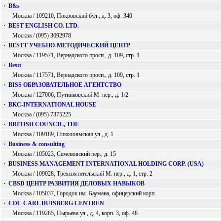
·
B&s
Москва / 109210, Покровский бул., д. 3, оф. 340
·
BEST ENGLISH CO. LTD.
Москва / (095) 3692978
·
BESTT УЧЕБНО-МЕТОДИЧЕСКИЙ ЦЕНТР
Москва / 119571, Вернадского просп., д. 109, стр. 1
·
Bestt
Москва / 117571, Вернадского просп., д. 109, стр. 1
·
BISS ОБРАЗОВАТЕЛЬНОЕ АГЕНТСТВО
Москва / 127006, Путинковский М. пер., д. 1/2
·
BKC-INTERNATIONAL HOUSE
Москва / (095) 7375225
·
BRITISH COUNCIL, THE
Москва / 109189, Николоямская ул., д. 1
·
Business & consulting
Москва / 105023, Семеновский пер., д. 15
·
BUSINESS MANAGEMENT INTERNATIONAL HOLDING CORP. (USA)
Москва / 109028, Трехсвятительский М. пер., д. 1, стр. 2
·
CBSD ЦЕНТР РАЗВИТИЯ ДЕЛОВЫХ НАВЫКОВ
Москва / 105037, Городок им. Баумана, офицерский корп.
·
CDC CARL DUISBERG CENTREN
Москва / 119285, Пырьева ул., д. 4, корп. 3, оф. 48