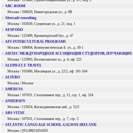
Москва / 125480, Героев-Панфиловцев ул., д. 9/1, под. 2
·
ABC-ROOM
Москва / 109029, Нижегородская ул., д. 9В
·
Abercade consulting
Москва / 103030, Сущевская ул., д. 21, под. 1
·
AESP ООО
Москва / 125499, Кронштадтский бул., д. 47
·
AFS INTERCULTURAL PROGRAMS
Москва / 109004, Коммунистическая Б. ул., д. 30-1
·
AIESEC МЕЖДУНАРОДНАЯ АССОЦИАЦИЯ СТУДЕНТОВ, ИЗУЧАЮЩИХ
Москва / 125993, Волоколамское ш., д. 4, оф. 221
·
ALEPH-F.I.T. TRAVEL
Москва / 101000, Мясницкая ул., д. 22/2, оф. 101-104
·
ALTERO
Москва / Москва
·
AMERUSS
Москва / 107031, Столешников пер., д. 11, стр. 1, оф. 324
·
ANDERSEN
Москва / 115054, Космодамианская наб., д. 52/2
·
ARS VITAE
Москва / 107031, Столешников пер., д. 7, стр. 3
·
ATLANTIC LANGUAGE SCHOOL-GALWAY-IRELAND
Москва / (95) 89021854565