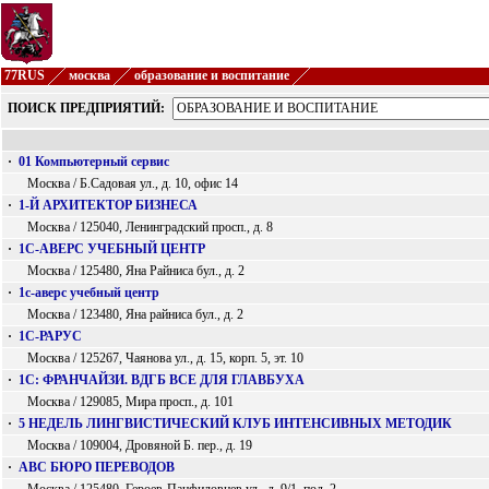
77RUS
москва
образование и воспитание
ПОИСК ПРЕДПРИЯТИЙ:
·
01 Компьютерный сервис
Москва / Б.Садовая ул., д. 10, офис 14
·
1-Й АРХИТЕКТОР БИЗНЕСА
Москва / 125040, Ленинградский просп., д. 8
·
1С-АВЕРС УЧЕБНЫЙ ЦЕНТР
Москва / 125480, Яна Райниса бул., д. 2
·
1с-аверс учебный центр
Москва / 123480, Яна райниса бул., д. 2
·
1С-РАРУС
Москва / 125267, Чаянова ул., д. 15, корп. 5, эт. 10
·
1С: ФРАНЧАЙЗИ. ВДГБ ВСЕ ДЛЯ ГЛАВБУХА
Москва / 129085, Мира просп., д. 101
·
5 НЕДЕЛЬ ЛИНГВИСТИЧЕСКИЙ КЛУБ ИНТЕНСИВНЫХ МЕТОДИК
Москва / 109004, Дровяной Б. пер., д. 19
·
ABC БЮРО ПЕРЕВОДОВ