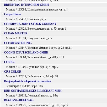
Москва / 119313, Ленинский просп., д. 95А
·
BRENNTAG INTERCHEM GMBH
Москва / 115088, Шарикоподшипниковская ул., д. 4
·
Carpet House
Москва / 125413, Смольная ул., 2
·
CHEMPACK JOINT-STOCK COMPANY
Москва / 125424, Волоколамское ш., д. 75, корп. 1
·
CLEAN MASTER
Москва / 111024, Энтузиастов ш., д. 5
·
CLEARWATER INC.
Москва / 125147, Тверская-Ямская 1-я ул., д. 23 оф.11
·
COGNIS DEUTSCHLAND GMBH
Москва / 109004, Тетеринский пер., д. 4/8, стр. 1
·
CORK-S
Москва / 101000, Лучников пер., д. 4, стр. 2
·
CRS COLOR
Москва / 117312, Губкина ул., д. 14, оф. 78
·
Daejoo plant development corporation
Зеленоград / 103305, корп. 145
·
DBH OSTHANDELSGESELLSCHAFT MBH
Москва / 119313, Ленинский просп., д. 95А
·
DEGUSSA-HUELS AG
Москва / 119526, Вернадского просп., д. 101, стр. 3