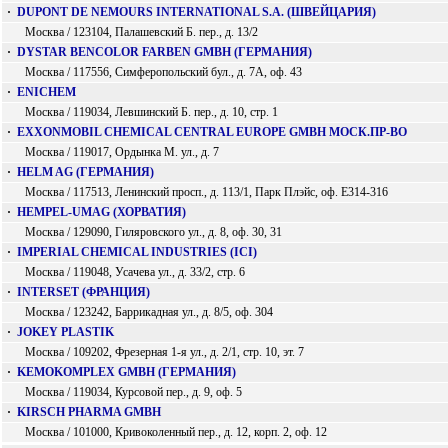
·
DUPONT DE NEMOURS INTERNATIONAL S.A. (ШВЕЙЦАРИЯ)
Москва / 123104, Палашевский Б. пер., д. 13/2
·
DYSTAR BENCOLOR FARBEN GMBH (ГЕРМАНИЯ)
Москва / 117556, Симферопольский бул., д. 7А, оф. 43
·
ENICHEM
Москва / 119034, Левшинский Б. пер., д. 10, стр. 1
·
EXXONMOBIL CHEMICAL CENTRAL EUROPE GMBH МОСК.ПР-ВО
Москва / 119017, Ордынка М. ул., д. 7
·
HELM AG (ГЕРМАНИЯ)
Москва / 117513, Ленинский просп., д. 113/1, Парк Плэйс, оф. Е314-316
·
HEMPEL-UMAG (ХОРВАТИЯ)
Москва / 129090, Гиляровского ул., д. 8, оф. 30, 31
·
IMPERIAL CHEMICAL INDUSTRIES (ICI)
Москва / 119048, Усачева ул., д. 33/2, стр. 6
·
INTERSET (ФРАНЦИЯ)
Москва / 123242, Баррикадная ул., д. 8/5, оф. 304
·
JOKEY PLASTIK
Москва / 109202, Фрезерная 1-я ул., д. 2/1, стр. 10, эт. 7
·
KEMOKOMPLEX GMBH (ГЕРМАНИЯ)
Москва / 119034, Курсовой пер., д. 9, оф. 5
·
KIRSCH PHARMA GMBH
Москва / 101000, Кривоколенный пер., д. 12, корп. 2, оф. 12