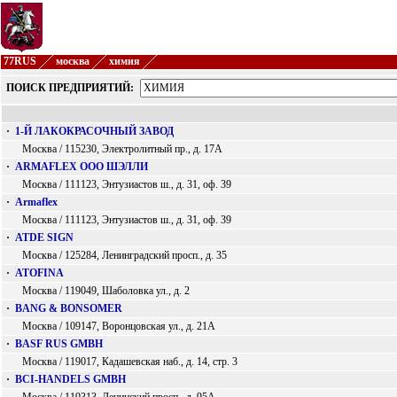
77RUS
москва
химия
ПОИСК ПРЕДПРИЯТИЙ:
·
1-Й ЛАКОКРАСОЧНЫЙ ЗАВОД
Москва / 115230, Электролитный пр., д. 17А
·
ARMAFLEX ООО ШЭЛЛИ
Москва / 111123, Энтузиастов ш., д. 31, оф. 39
·
Armaflex
Москва / 111123, Энтузиастов ш., д. 31, оф. 39
·
ATDE SIGN
Москва / 125284, Ленинградский просп., д. 35
·
ATOFINA
Москва / 119049, Шаболовка ул., д. 2
·
BANG & BONSOMER
Москва / 109147, Воронцовская ул., д. 21А
·
BASF RUS GMBH
Москва / 119017, Кадашевская наб., д. 14, стр. 3
·
BCI-HANDELS GMBH