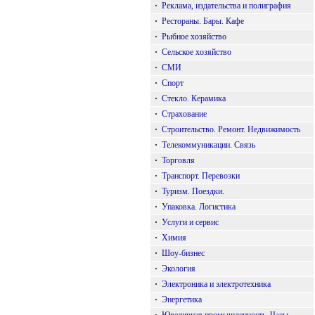
·
Реклама, издательства и полиграфия
·
Рестораны. Бары. Кафе
·
Рыбное хозяйство
·
Сельское хозяйство
·
СМИ
·
Спорт
·
Стекло. Керамика
·
Страхование
·
Строительство. Ремонт. Недвижимость
·
Телекоммуникации. Связь
·
Торговля
·
Транспорт. Перевозки
·
Туризм. Поездки.
·
Упаковка. Логистика
·
Услуги и сервис
·
Химия
·
Шоу-бизнес
·
Экология
·
Электроника и электротехника
·
Энергетика