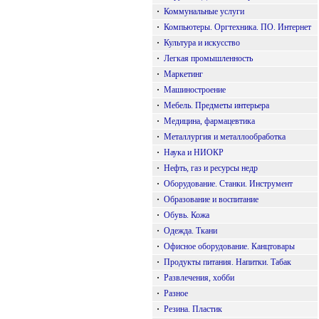
·
Коммунальные услуги
·
Компьютеры. Оргтехника. ПО. Интернет
·
Культура и искусство
·
Легкая промышленность
·
Маркетинг
·
Машиностроение
·
Мебель. Предметы интерьера
·
Медицина, фармацевтика
·
Металлургия и металлообработка
·
Наука и НИОКР
·
Нефть, газ и ресурсы недр
·
Оборудование. Станки. Инструмент
·
Образование и воспитание
·
Обувь. Кожа
·
Одежда. Ткани
·
Офисное оборудование. Канцтовары
·
Продукты питания. Напитки. Табак
·
Развлечения, хобби
·
Разное
·
Резина. Пластик