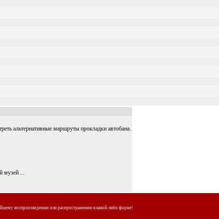
треть альтернативные маршруты прокладки автобана.
 музей ...
ейшему воспроизведению или распространению в какой-либо форме!