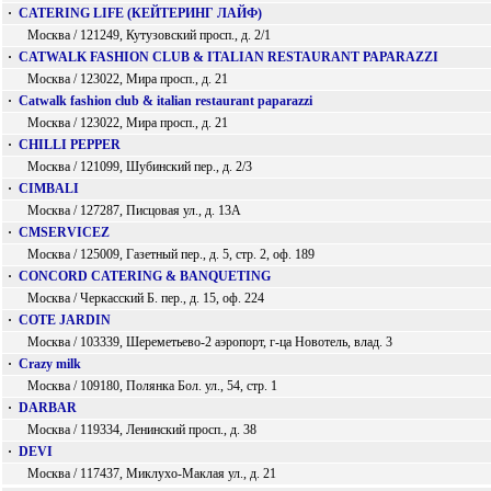
·
CATERING LIFE (КЕЙТЕРИНГ ЛАЙФ)
Москва / 121249, Кутузовский просп., д. 2/1
·
CATWALK FASHION CLUB & ITALIAN RESTAURANT PAPARAZZI
Москва / 123022, Мира просп., д. 21
·
Catwalk fashion club & italian restaurant paparazzi
Москва / 123022, Мира просп., д. 21
·
CHILLI PEPPER
Москва / 121099, Шубинский пер., д. 2/3
·
CIMBALI
Москва / 127287, Писцовая ул., д. 13А
·
CMSERVICEZ
Москва / 125009, Газетный пер., д. 5, стр. 2, оф. 189
·
CONCORD CATERING & BANQUETING
Москва / Черкасский Б. пер., д. 15, оф. 224
·
COTE JARDIN
Москва / 103339, Шереметьево-2 аэропорт, г-ца Новотель, влад. 3
·
Crazy milk
Москва / 109180, Полянка Бол. ул., 54, стр. 1
·
DARBAR
Москва / 119334, Ленинский просп., д. 38
·
DEVI
Москва / 117437, Миклухо-Маклая ул., д. 21