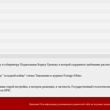
 и губернатору Подмосковья Борису Громову в которой содержится требование рассмо
 "холодной войны" статью Тимошенко в журнале Foreign Affairs.
и старой постройки, в котором размещен, в частности, Государственный геологический
тель МЧС.
Внимание! Вся информация, размещенная на данном веб-сайте не подлежит дальн