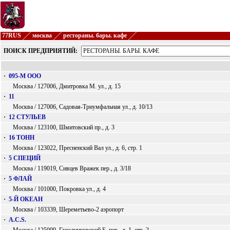
77RUS
москва
рестораны. бары. кафе
ПОИСК ПРЕДПРИЯТИЙ:
·
095-М ООО
Москва / 127006, Дмитровка М. ул., д. 15
·
11
Москва / 127006, Садовая-Триумфальная ул., д. 10/13
·
12 СТУЛЬЕВ
Москва / 123100, Шмитовский пр., д. 3
·
16 ТОНН
Москва / 123022, Пресненский Вал ул., д. 6, стр. 1
·
5 СПЕЦИЙ
Москва / 119019, Сивцев Вражек пер., д. 3/18
·
5 ФЛАЙ
Москва / 101000, Покровка ул., д. 4
·
5-Й ОКЕАН
Москва / 103339, Шереметьево-2 аэропорт
·
A.C.S.