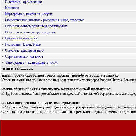
·
Выставки - организация
·
Клиники
·
Курьерские и почтовые услуги
·
Общественное питание - рестораны, кафе, столовые
·
Перевозки автомобильным транспортом
·
Перевозки водным транспортом
·
Рекламные агентства
·
Рестораны. Бары. Кафе
·
Стекло и изделия из него
·
Строительство под ключ
·
Типографии - полиграфия и печать
НОВОСТИ москвы:
акция против скоростной трассы москва - петербург прошла в химках
Участники митинга приняли резолюцию к министру транспорта России Игорю Левитину
москва обвинила юлию тимошенко в антироссийской пропаганде
МИД России назвал "антироссийским манифестом" и попыткой вернуть мир в атмосферу
москва: потушен пожар в музее им. вернадского
В Москве на Моховой улице ликвидирован пожар в трехэтажном административном здани
Ситуация осложнялась тем, что огонь "ушел в перекрытия" здания, отметил представи