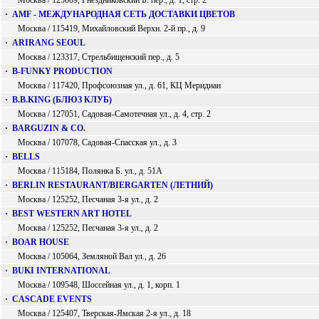
Москва / 125009, Гнездниковский Б. пер., д. 1, стр. 2
·
AMF - МЕЖДУНАРОДНАЯ СЕТЬ ДОСТАВКИ ЦВЕТОВ
Москва / 115419, Михайловский Верхн. 2-й пр., д. 9
·
ARIRANG SEOUL
Москва / 123317, Стрельбищенский пер., д. 5
·
B-FUNKY PRODUCTION
Москва / 117420, Профсоюзная ул., д. 61, КЦ Меридиан
·
B.B.KING (БЛЮЗ КЛУБ)
Москва / 127051, Садовая-Самотечная ул., д. 4, стр. 2
·
BARGUZIN & CО.
Москва / 107078, Садовая-Спасская ул., д. 3
·
BELLS
Москва / 115184, Полянка Б. ул., д. 51А
·
BERLIN RESTAURANT/BIERGARTEN (ЛЕТНИЙ)
Москва / 125252, Песчаная 3-я ул., д. 2
·
BEST WESTERN ART HOTEL
Москва / 125252, Песчаная 3-я ул., д. 2
·
BOAR HOUSE
Москва / 105064, Земляной Вал ул., д. 26
·
BUKI INTERNATIONAL
Москва / 109548, Шоссейная ул., д. 1, корп. 1
·
CASCADE EVENTS
Москва / 125407, Тверская-Ямская 2-я ул., д. 18