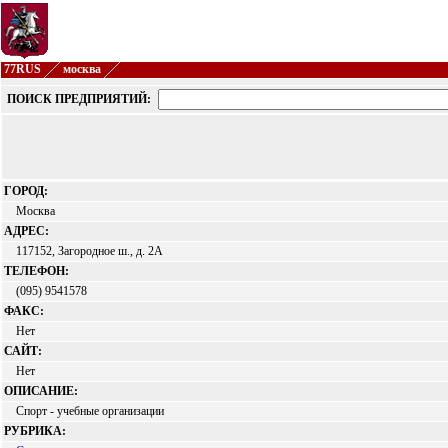
77RUS
москва
ПОИСК ПРЕДПРИЯТИЙ:
ГОРОД:
Москва
АДРЕС:
117152, Загородное ш., д. 2А
ТЕЛЕФОН:
(095) 9541578
ФАКС:
Нет
САЙТ:
Нет
ОПИСАНИЕ:
Спорт - учебные организации
РУБРИКА: