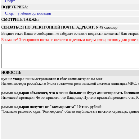
Спорт
ПОДРУБРИКА:
Спорт - учебные организации
СМОТРИТЕ ТАКЖЕ:
СВЯЗАТЬСЯ ПО ЭЛЕКТРОННОЙ ПОЧТЕ, АДРЕСАТ: N 49 сдюшор
Введите текст Вашего сообщения, не забудьте оставить подпись и контакты! Для отпр
Внимание! Электронная почта не является надежным видом связи, поэтому для решен
НОВОСТИ:
цуп не увидел вины астронавтов в сбое компьютеров на мкс
На компьютеры российского блока возложена роль запасной системы навигации МКС; к
рамзан кадыров объявляет, что в чечне больше не будут амнистировать боевиков
Нынешний президент Чечни признал, что Владимир Путин и прежний президент, отец Ка
рамзан кадыров получит от "коммерсанта" 10 тыс. рублей
"Согласно решению суда, "Коммерсант" обязан опубликовать на своих страницах данное