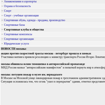
·
Авиакомпании и аэропорты
·
Охрана и безопасность
·
Спорт
·
Спорт - учебные организации
·
Спортивная обувь, одежда - продажа, производство
·
Спортивные базы
·
Спортивные клубы и общества
·
Спортивные комплексы
·
Спортивные организации
·
Юридические услуги
НОВОСТИ москвы:
акция против скоростной трассы москва - петербург прошла в химках
Участники митинга приняли резолюцию к министру транспорта России Игорю Левитину
москва обвинила юлию тимошенко в антироссийской пропаганде
МИД России назвал "антироссийским манифестом" и попыткой вернуть мир в атмосферу
москва: потушен пожар в музее им. вернадского
В Москве на Моховой улице ликвидирован пожар в трехэтажном административном здани
Ситуация осложнялась тем, что огонь "ушел в перекрытия" здания, отметил представи