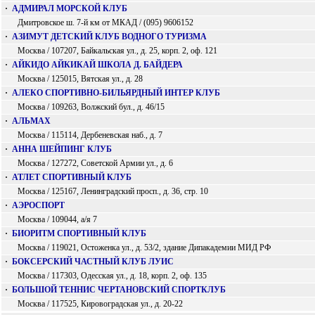
·
АДМИРАЛ МОРСКОЙ КЛУБ
Дмитровское ш. 7-й км от МКАД / (095) 9606152
·
АЗИМУТ ДЕТСКИЙ КЛУБ ВОДНОГО ТУРИЗМА
Москва / 107207, Байкальская ул., д. 25, корп. 2, оф. 121
·
АЙКИДО АЙКИКАЙ ШКОЛА Д. БАЙДЕРА
Москва / 125015, Вятская ул., д. 28
·
АЛЕКО СПОРТИВНО-БИЛЬЯРДНЫЙ ИНТЕР КЛУБ
Москва / 109263, Волжский бул., д. 46/15
·
АЛЬМАХ
Москва / 115114, Дербеневская наб., д. 7
·
АННА ШЕЙПИНГ КЛУБ
Москва / 127272, Советской Армии ул., д. 6
·
АТЛЕТ СПОРТИВНЫЙ КЛУБ
Москва / 125167, Ленинградский просп., д. 36, стр. 10
·
АЭРОСПОРТ
Москва / 109044, а/я 7
·
БИОРИТМ СПОРТИВНЫЙ КЛУБ
Москва / 119021, Остоженка ул., д. 53/2, здание Дипакадемии МИД РФ
·
БОКСЕРСКИЙ ЧАСТНЫЙ КЛУБ ЛУИС
Москва / 117303, Одесская ул., д. 18, корп. 2, оф. 135
·
БОЛЬШОЙ ТЕННИС ЧЕРТАНОВСКИЙ СПОРТКЛУБ
Москва / 117525, Кировоградская ул., д. 20-22