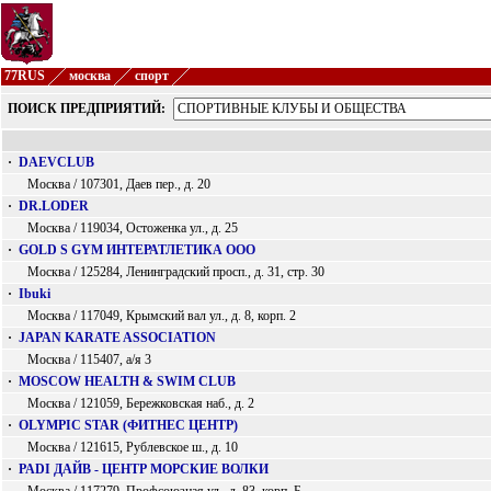
77RUS
москва
спорт
ПОИСК ПРЕДПРИЯТИЙ:
·
DAEVCLUB
Москва / 107301, Даев пер., д. 20
·
DR.LODER
Москва / 119034, Остоженка ул., д. 25
·
GOLD S GYM ИНТЕРАТЛЕТИКА ООО
Москва / 125284, Ленинградский просп., д. 31, стр. 30
·
Ibuki
Москва / 117049, Крымский вал ул., д. 8, корп. 2
·
JAPAN KARATE ASSOCIATION
Москва / 115407, а/я 3
·
MOSCOW HEALTH & SWIM CLUB
Москва / 121059, Бережковская наб., д. 2
·
OLYMPIC STAR (ФИТНЕС ЦЕНТР)
Москва / 121615, Рублевское ш., д. 10
·
PADI ДАЙВ - ЦЕНТР МОРСКИЕ ВОЛКИ