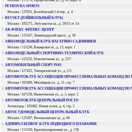
Москва / 117279, Профсоюзная ул., д. 83, корп. Б
·
PETROVKA SPORTS
Москва / 127051, Колобовский 1-й пер., д. 4
·
REVOLT (ПЭЙНБОЛЬНЫЙ КЛУБ)
Москва / 105275, Энтузиастов ш., д. 29/53 эт. 14
·
АВ-ФЛЕКС ФИТНЕС-ЦЕНТР
Москва / 125167, Ленинградский просп., д. 39
·
АВИАМОДЕЛЬНЫЙ КЛУБ НАГАТИНО-САДОВНИКИ
Москва / 115230, Каширское ш., д. 13, корп. 1
·
АВИАМОДЕЛЬНЫЙ СПОРТИВНО-ТЕХНИЧЕСКИЙ КЛУБ
Москва / 125252, Новопесчаная ул., д. 23/7
·
АВТОМОБИЛЬНЫЙ СПОРТ РОО
Москва / 127422, Тимирязевская ул., д. 2/3
·
АВТОМОТОКЛУБ АССОЦИАЦИИ ПРОФЕССИОНАЛЬНЫХ КОМАНД ПО 
Москва / 101000, Мясницкая ул., д. 21, стр. 7
·
АВТОМОТОКЛУБ АССОЦИАЦИИ ПРОФЕССИОНАЛЬНЫХ КОМАНД ПО 
Москва / 107150, Ивантеевская ул., д. 3, корп. 2
·
АВТОМОТОКЛУБ ЦЕНТРАЛЬНЫЙ РОСТО
Зеленоград / 103482, Новая аллея, д. 4, стр. 2
·
АВТОСУДОМОДЕЛЬНЫЙ ЦЕНТРАЛЬНЫЙ КЛУБ
Москва / 125367, Волоколамское ш., д. 60
·
АДМИРАЛ БЕНБОУ КЛУБ ПОДВОДНОГО ПЛАВАНИЯ
Москва / 111250, Красноказарменная ул., д. 13Б