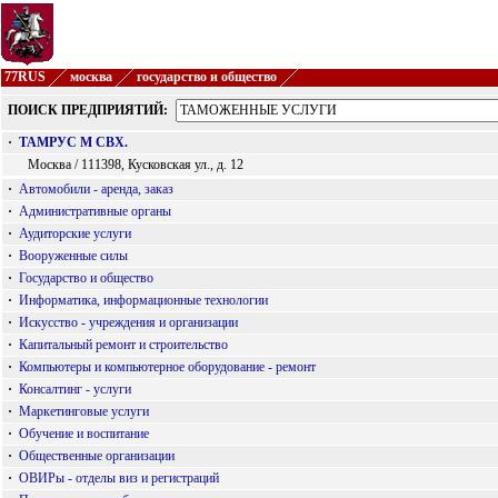
77RUS
москва
государство и общество
ПОИСК ПРЕДПРИЯТИЙ:
·
ТАМРУС М СВХ.
Москва / 111398, Кусковская ул., д. 12
·
Автомобили - аренда, заказ
·
Административные органы
·
Аудиторские услуги
·
Вооруженные силы
·
Государство и общество
·
Информатика, информационные технологии
·
Искусство - учреждения и организации
·
Капитальный ремонт и строительство
·
Компьютеры и компьютерное оборудование - ремонт
·
Консалтинг - услуги
·
Маркетинговые услуги
·
Обучение и воспитание
·
Общественные организации
·
ОВИРы - отделы виз и регистраций