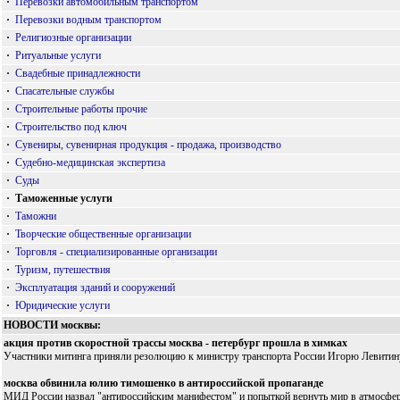
·
Перевозки автомобильным транспортом
·
Перевозки водным транспортом
·
Религиозные организации
·
Ритуальные услуги
·
Свадебные принадлежности
·
Спасательные службы
·
Строительные работы прочие
·
Строительство под ключ
·
Сувениры, сувенирная продукция - продажа, производство
·
Судебно-медицинская экспертиза
·
Суды
·
Таможенные услуги
·
Таможни
·
Творческие общественные организации
·
Торговля - специализированные организации
·
Туризм, путешествия
·
Эксплуатация зданий и сооружений
·
Юридические услуги
НОВОСТИ москвы:
акция против скоростной трассы москва - петербург прошла в химках
Участники митинга приняли резолюцию к министру транспорта России Игорю Левитину
москва обвинила юлию тимошенко в антироссийской пропаганде
МИД России назвал "антироссийским манифестом" и попыткой вернуть мир в атмосферу