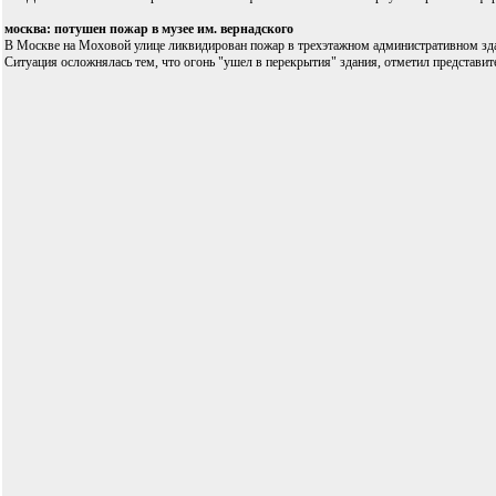
москва: потушен пожар в музее им. вернадского
В Москве на Моховой улице ликвидирован пожар в трехэтажном административном здани
Ситуация осложнялась тем, что огонь "ушел в перекрытия" здания, отметил представи