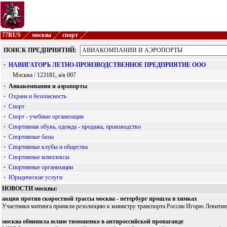
77RUS
москва
спорт
ПОИСК ПРЕДПРИЯТИЙ:
·
НАВИГАТОРЪ ЛЕТНО-ПРОИЗВОДСТВЕННОЕ ПРЕДПРИЯТИЕ ООО
Москва / 123181, а/я 007
·
Авиакомпании и аэропорты
·
Охрана и безопасность
·
Спорт
·
Спорт - учебные организации
·
Спортивная обувь, одежда - продажа, производство
·
Спортивные базы
·
Спортивные клубы и общества
·
Спортивные комплексы
·
Спортивные организации
·
Юридические услуги
НОВОСТИ москвы:
акция против скоростной трассы москва - петербург прошла в химках
Участники митинга приняли резолюцию к министру транспорта России Игорю Левитину
москва обвинила юлию тимошенко в антироссийской пропаганде