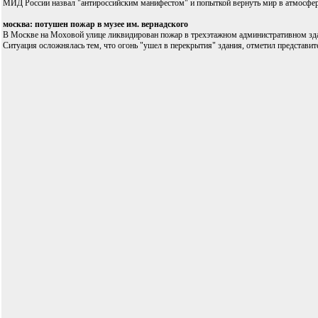
МИД России назвал "антироссийским манифестом" и попыткой вернуть мир в атмосферу
москва: потушен пожар в музее им. вернадского
В Москве на Моховой улице ликвидирован пожар в трехэтажном административном здани
Ситуация осложнялась тем, что огонь "ушел в перекрытия" здания, отметил представи