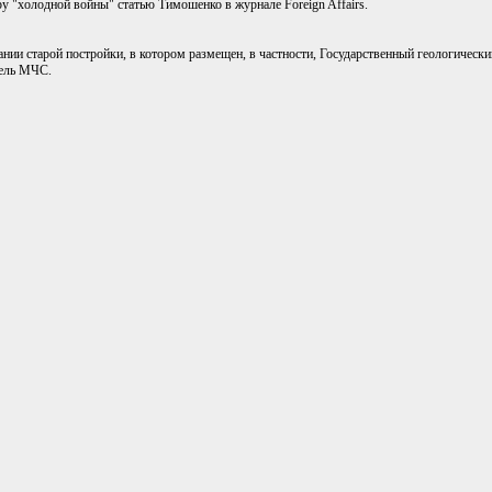
 "холодной войны" статью Тимошенко в журнале Foreign Affairs.
и старой постройки, в котором размещен, в частности, Государственный геологический
тель МЧС.